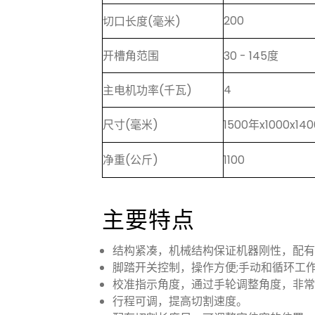
200
切口长度(毫米)
开槽角范围
30 - 145度
4
主电机功率(千瓦)
尺寸(毫米)
1500年x1000x140
净重(公斤)
1100
主要特点
结构紧凑，机械结构保证机器刚性，配有
脚踏开关控制，操作方便;手动和循环工
校准指示角度，通过手轮调整角度，非常
行程可调，提高切割速度。