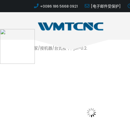
+0086 186 5668 0921
[电子邮件受保护]
家
/
按机器
/
台式按下
/ j01-0.2.