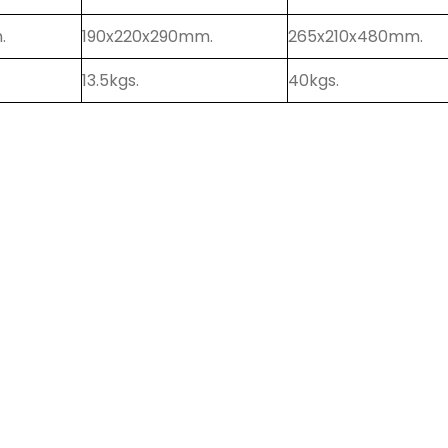
.
190x220x290mm.
265x210x480mm.
13.5kgs.
40kgs.