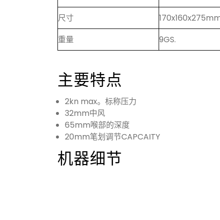
尺寸
170x160x275mm
重量
9GS.
主要特点
2kn max。标称压力
32mm中风
65mm喉部的深度
20mm笔划调节CAPCAITY
机器细节